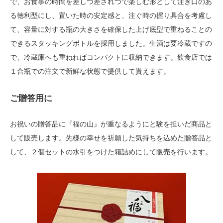
で、お食事の時間を差しつ差されつで楽しむ形として注ぎ口のあ
る徳利型にし、置いた時の安定感と、注ぐ時の握り具合を考慮し
て、容量に対する瓶の大きさを確保した上げ底型で重ねることの
できるスタッキングボトルを採用しました。生酒は要冷蔵ですの
で、冷蔵庫へも重ねればコンパクトに収納できます。飲食店では
１合瓶での注文で新鮮な状態で提供して貰えます。
ご贈答用に
お祝いの贈答品に『福の山』が重なるようにと験を担いだ商品と
して販売します。先様の幸せを祈願した気持ちを込めた贈答品と
して、２個セットの水引をつけた箱詰めにして販売を行います。