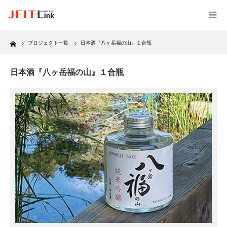
Home
プロジェクト一覧
日本酒『八ヶ岳福の山』１合瓶
日本酒『八ヶ岳福の山』１合瓶