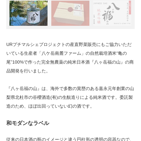
URプチマルシェプロジェクトの産直野菜販売にもご協力いただ
いている生産者「八ケ岳南麓ファーム」の自然栽培酒米“亀の
尾”100%で作った完全無農薬の純米日本酒『八ヶ岳福の山』の商
品開発を行いました。
『八ヶ岳福の山』は、海外で多数の賞歴のある嘉永元年創業の山
梨県北杜市の谷櫻酒造(有)の生酛造りによる純米酒です。委託製
造のため、ほぼ出回っていない幻の酒です。
和モダンなラベル
従来の日本酒の瓶のイメージと違う円柱形の透明の容器なので、