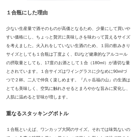
１合瓶にした理由
少ない生産量で酒そのものが高価となるため、少量にして買いや
すい価格にし、ちょっと贅沢に美味しさを味わって貰えるサイズ
を考えました。火入れをしていない生酒のため、１回の飲みきり
サイズとしても１合瓶は丁度よく、EUなど健康的なアルコール
の摂取量としても、17度のお酒として１合（180ml）が適切な量
とされています。１合サイズはワイングラスに少なめに90mlづ
つで２杯。二人で仲良く楽しめます。『八ヶ岳福の山』の生酒は
とても美味しく、空気に触れさせるとまろやかな旨みに変化し、
人肌に温めると甘味が増します。
重なるスタッキングボトル
１合瓶といえば、ワンカップ大関のサイズ。それでは味気ないの