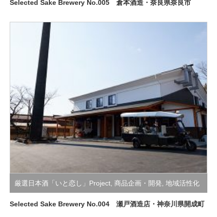
支援活動
Selected Sake Brewery No.005 倉本酒造・奈良県奈良市
厳選日本酒「いと恋し」Project
,
商品企画・開発
,
地域活性化
支援活動
Selected Sake Brewery No.004 瀬戸酒造店・神奈川県開成町