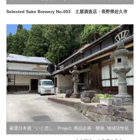
支援活動
Selected Sake Brewery No.003 土屋酒造店・長野県佐久市
厳選日本酒「いと恋し」Project
,
商品企画・開発
,
地域活性化