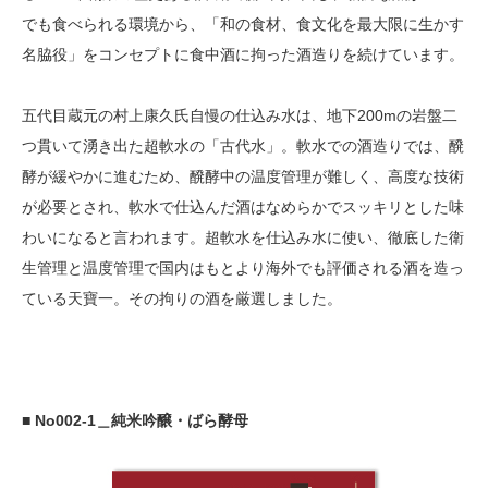
でも食べられる環境から、「和の食材、食文化を最大限に生かす
名脇役」をコンセプトに食中酒に拘った酒造りを続けています。
五代目蔵元の村上康久氏自慢の仕込み水は、地下200mの岩盤二
つ貫いて湧き出た超軟水の「古代水」。軟水での酒造りでは、醗
酵が緩やかに進むため、醗酵中の温度管理が難しく、高度な技術
が必要とされ、軟水で仕込んだ酒はなめらかでスッキリとした味
わいになると言われます。超軟水を仕込み水に使い、徹底した衛
生管理と温度管理で国内はもとより海外でも評価される酒を造っ
ている天寶一。その拘りの酒を厳選しました。
■ No002-1＿純米吟醸・ばら酵母