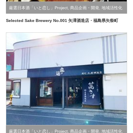
厳選日本酒「いと恋し」Project
,
商品企画・開発
,
地域活性化
支援活動
Selected Sake Brewery No.001 矢澤酒造店・福島県矢祭町
厳選日本酒「いと恋し」Project
,
商品企画・開発
,
地域活性化