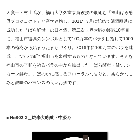
天寶一・村上氏が、福山大学久富泰資教授の取組む「福山ばら酵
母プロジェクト」と産学連携し、2021年3月に始めて清酒醸造に
成功した「ばら酵母」の日本酒。第二次世界大戦の終戦10年目
に、福山市復興のシンボルとして100万本のバラを目指して1000
本の植樹から始まったまちづくり。2016年に100万本のバラを達
成し、”バラの町” 福山市を象徴するものとなっています。そんな
福山市の平和を祈るバラの中から抽出した「ばら酵母・Mr.リン
カーン酵母」。ほのかに感じるフローラルな香りと、柔らかな甘
みと酸味のバランスの良いお酒です。
■ No002-2＿純米大吟醸・中汲み