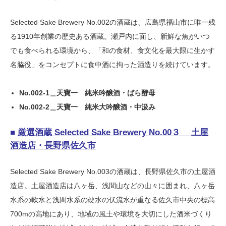
Selected Sake Brewery No.002の酒蔵は、広島県福山市に唯一残
る1910年創業の歴史ある酒蔵。瀬戸内に面し、新鮮な魚がいつ
でも食べられる環境から、「和の食材、食文化を最大限に生かす
名脇役」をコンセプトに食中酒に拘った酒造りを続けています。
No.002-1＿天寶一 純米吟醸酒・ばら酵母
No.002-2＿天寶一 純米大吟醸酒・中汲み
■
厳選酒蔵 Selected Sake Brewery No.00３ 土屋
酒造店・長野県佐久市
Selected Sake Brewery No.003の酒蔵は、長野県佐久市の土屋酒
造店。土屋酒造店は八ヶ岳、浅間山などの山々に囲まれ、八ヶ岳
水系の軟水と浅間水系の硬水の伏流水が重なる佐久市中央の標高
700mの高地にあり、地域の風土や環境を大切にした酒米づくり