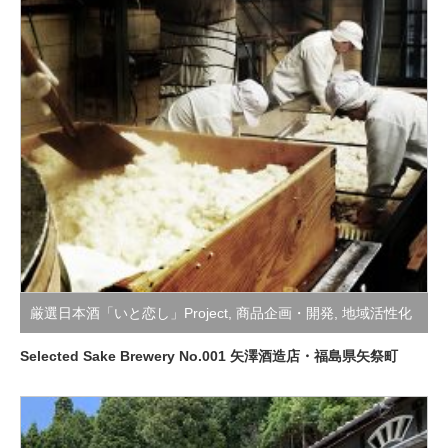
厳選日本酒「いと恋し」Project
,
商品企画・開発
,
地域活性化
支援活動
Selected Sake Brewery No.001 矢澤酒造店・福島県矢祭町