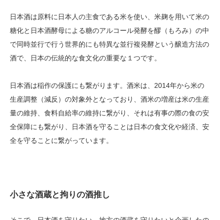
日本酒は原料に日本人の主食である米を使い、米麹を用いて米の
糖化と日本酒酵母による糖のアルコール発酵を醪（もろみ）の中
で同時並行で行う世界的にも特異な並行複発酵という醸造方法の
酒で、日本の伝統的な食文化の重要な１つです。
日本酒は稲作の保護にも繋がります。酒米は、2014年から米の
生産調整（減反）の対象外となっており、酒米の増産は米の生産
量の維持、食料自給率の維持に繋がり、それは有事の際の食の安
全保障にも繋がり、日本酒を守ることは日本の食文化や経済、安
全を守ることに繋がっています。
小さな酒蔵と拘りの酒推し