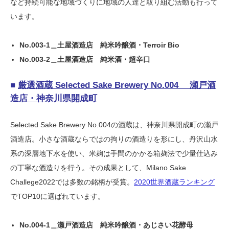
など持続可能な地域づくりに地域の人達と取り組む活動も行って
います。
No.003-1＿土屋酒造店 純米吟醸酒・Terroir Bio
No.003-2＿土屋酒造店 純米酒・超辛口
■
厳
選酒蔵 Selected Sake Brewery No.004
瀬戸酒
造店・神奈川県開成町
Selected Sake Brewery No.004の酒蔵は、神奈川県開成町の瀬戸
酒造店。小さな酒蔵ならではの拘りの酒造りを形にし、丹沢山水
系の深層地下水を使い、米麹は手間のかかる箱麹法で少量仕込み
の丁寧な酒造りを行う。その成果として、Milano Sake
Challege2022では多数の銘柄が受賞。
2020
世界酒蔵ランキング
でTOP10に選ばれています。
No.004-1＿瀬戸酒造店 純米吟醸酒・あじさい花酵母