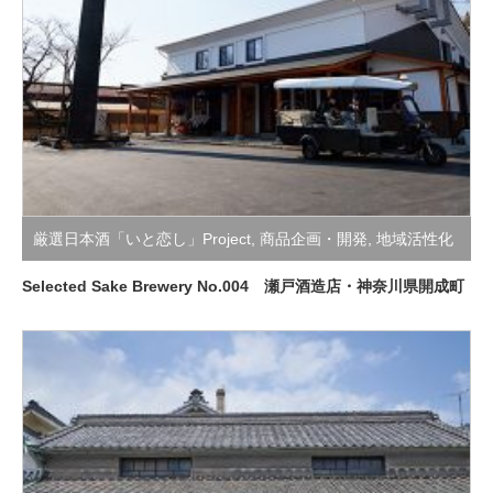
厳選日本酒「いと恋し」Project
,
商品企画・開発
,
地域活性化
支援活動
Selected Sake Brewery No.004 瀬戸酒造店・神奈川県開成町