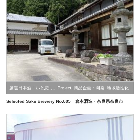
厳選日本酒「いと恋し」Project
,
商品企画・開発
,
地域活性化
支援活動
Selected Sake Brewery No.005 倉本酒造・奈良県奈良市