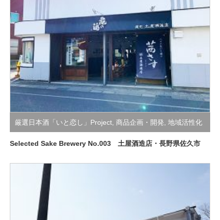
厳選日本酒「いと恋し」Project
,
商品企画・開発
,
地域活性化
支援活動
Selected Sake Brewery No.003 土屋酒造店・長野県佐久市