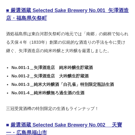
■ 厳選酒蔵 Selected Sake Brewery No.001 矢澤酒造
店・福島県矢祭町
酒処福島県は東白河郡矢祭町の地元では「南郷」の銘柄で知られ
る天保４年（1833年）創業の伝統的な酒造りの手法を今に受け
継ぐ、矢澤酒造店の純米吟醸と大吟醸を厳選しました。
No.001-1＿矢澤酒造店 純米吟醸生貯蔵酒
No.001-2＿矢澤酒造店 大吟醸生貯蔵酒
No.001-3＿純米大吟醸酒「白孔雀」特別限定瓶詰生酒
No.001-4＿純米吟醸無ろ過生酒の生酒
三冠受賞酒樽の特別限定の生酒もラインナップ！
■
厳選酒蔵 Selected Sake Brewery No.002 天寶
一・広島県福山市