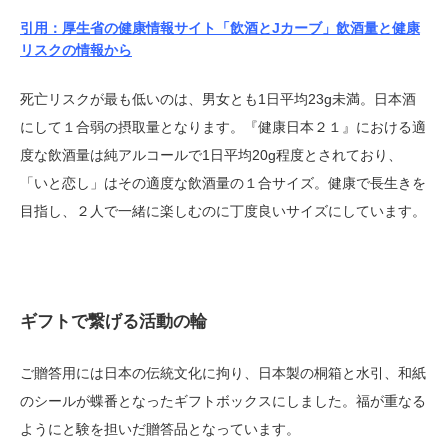
引用：厚生省の健康情報サイト「飲酒とJカーブ」飲酒量と健康
リスクの情報から
死亡リスクが最も低いのは、男女とも1日平均23g未満。日本酒
にして１合弱の摂取量となります。『健康日本２１』における適
度な飲酒量は純アルコールで1日平均20g程度とされており、
「いと恋し」はその適度な飲酒量の１合サイズ。健康で長生きを
目指し、２人で一緒に楽しむのに丁度良いサイズにしています。
ギフトで繋げる活動の輪
ご贈答用には日本の伝統文化に拘り、日本製の桐箱と水引、和紙
のシールが蝶番となったギフトボックスにしました。福が重なる
ようにと験を担いだ贈答品となっています。