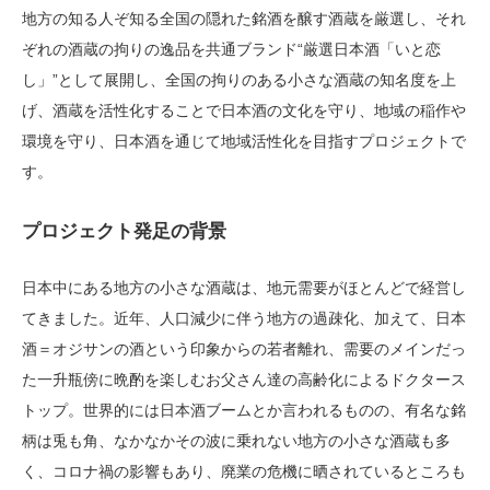
地方の知る人ぞ知る全国の隠れた銘酒を醸す酒蔵を厳選し、それ
ぞれの酒蔵の拘りの逸品を共通ブランド“厳選日本酒「いと恋
し」”として展開し、全国の拘りのある小さな酒蔵の知名度を上
げ、酒蔵を活性化することで日本酒の文化を守り、地域の稲作や
環境を守り、日本酒を通じて地域活性化を目指すプロジェクトで
す。
プロジェクト発足の背景
日本中にある地方の小さな酒蔵は、地元需要がほとんどで経営し
てきました。近年、人口減少に伴う地方の過疎化、加えて、日本
酒＝オジサンの酒という印象からの若者離れ、需要のメインだっ
た一升瓶傍に晩酌を楽しむお父さん達の高齢化によるドクタース
トップ。世界的には日本酒ブームとか言われるものの、有名な銘
柄は兎も角、なかなかその波に乗れない地方の小さな酒蔵も多
く、コロナ禍の影響もあり、廃業の危機に晒されているところも