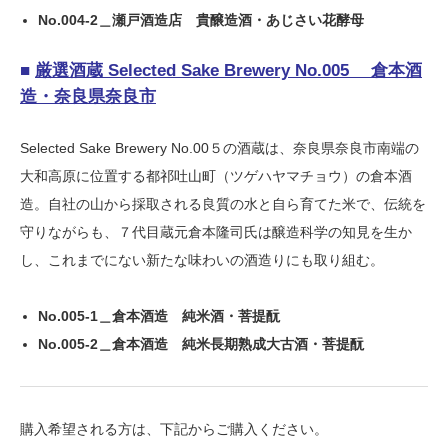
No.004-2＿瀬戸酒造店 貴醸造酒・あじさい花酵母
■
厳
選酒蔵 Selected Sake Brewery No.005 倉本酒
造
・奈良県奈良市
Selected Sake Brewery No.00５の酒蔵は、奈良県奈良市南端の
大和高原に位置する都祁吐山町（ツゲハヤマチョウ）の倉本酒
造。自社の山から採取される良質の水と自ら育てた米で、伝統を
守りながらも、７代目蔵元倉本隆司氏は醸造科学の知見を生か
し、これまでにない新たな味わいの酒造りにも取り組む。
No.005-1＿倉本酒造 純米酒・菩提酛
No.005-2＿倉本酒造 純米長期熟成大古酒・菩提酛
購入希望される方は、下記からご購入ください。