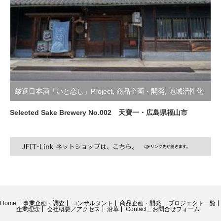
厳選日本酒「いと恋し」Project
,
商品企画・開発
,
地域活性化
支援活動
Selected Sake Brewery No.002 天寶一・広島県福山市
Home
事業企画・調査
コンサルタント
商品企画・開発
プロジェクト一覧
企業理念
会社概要／アクセス
沿革
Contact＿お問合せフォーム